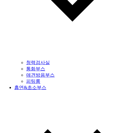
청력검사실
통화부스
애견방음부스
피팅룸
흡연&초소부스