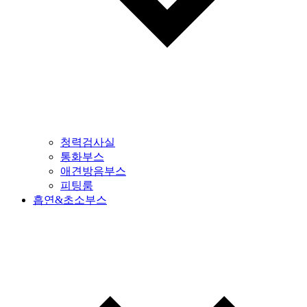
청력검사실
통화부스
애견방음부스
피팅룸
흡연&초소부스