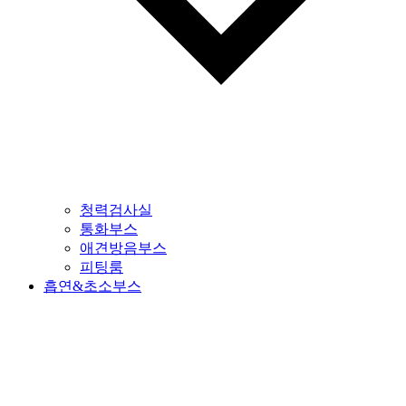
청력검사실
통화부스
애견방음부스
피팅룸
흡연&초소부스