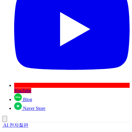
YouTube
Blog
Naver Store
AI 전자칠판