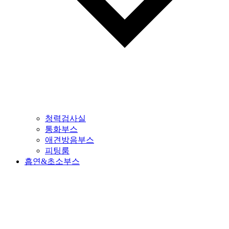
청력검사실
통화부스
애견방음부스
피팅룸
흡연&초소부스