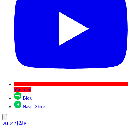
YouTube
Blog
Naver Store
AI 전자칠판