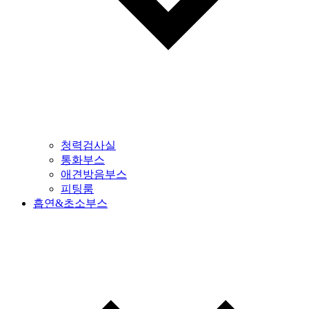
청력검사실
통화부스
애견방음부스
피팅룸
흡연&초소부스