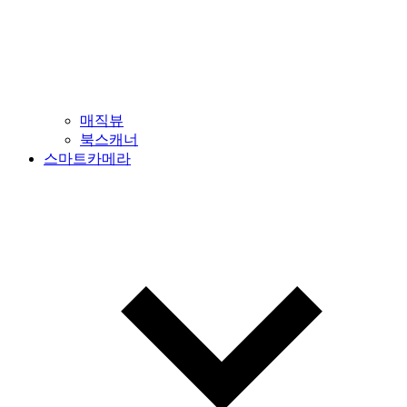
매직뷰
북스캐너
스마트카메라