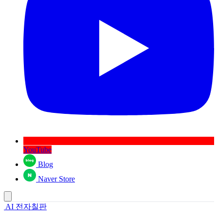
YouTube
Blog
Naver Store
AI 전자칠판