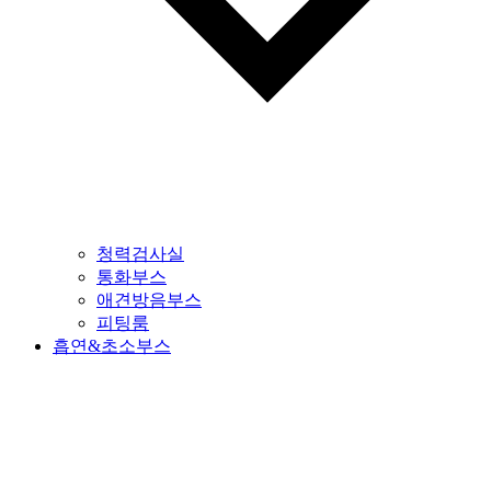
청력검사실
통화부스
애견방음부스
피팅룸
흡연&초소부스