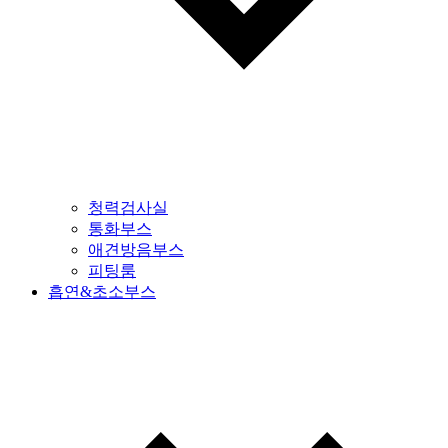
청력검사실
통화부스
애견방음부스
피팅룸
흡연&초소부스