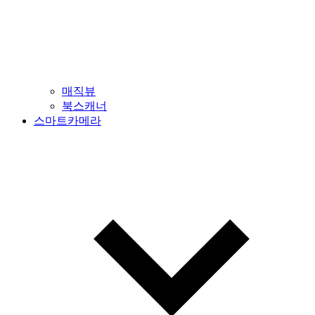
매직뷰
북스캐너
스마트카메라