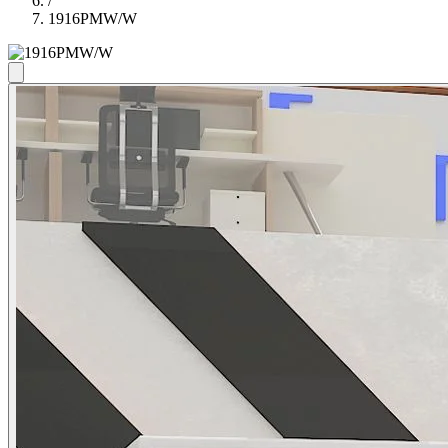
/
1916PMW/W