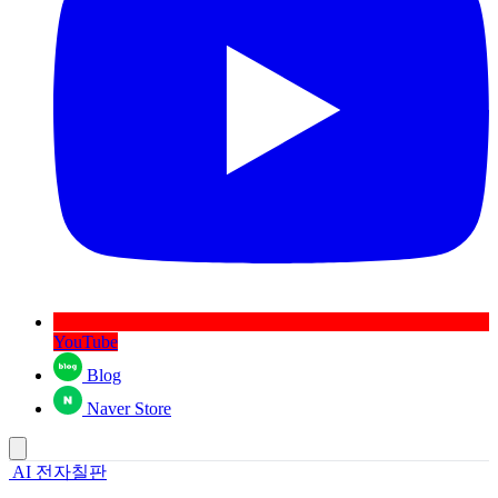
YouTube
Blog
Naver Store
AI 전자칠판