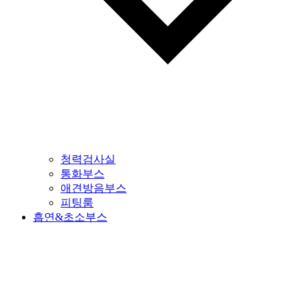
청력검사실
통화부스
애견방음부스
피팅룸
흡연&초소부스