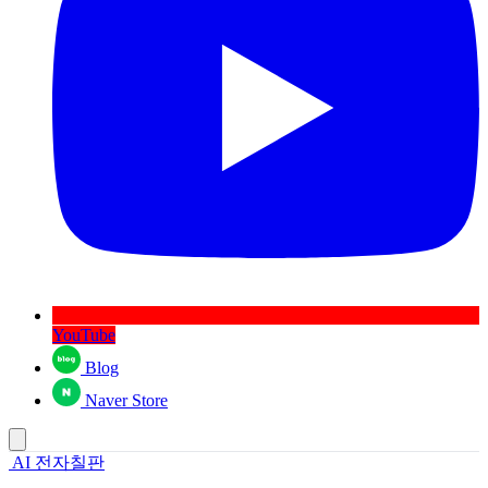
YouTube
Blog
Naver Store
AI 전자칠판