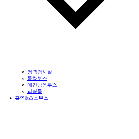
청력검사실
통화부스
애견방음부스
피팅룸
흡연&초소부스