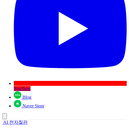
YouTube
Blog
Naver Store
AI 전자칠판