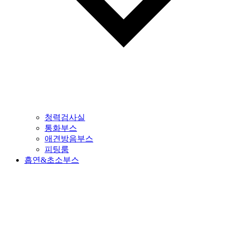
청력검사실
통화부스
애견방음부스
피팅룸
흡연&초소부스