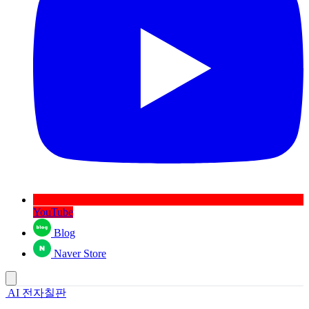
YouTube
Blog
Naver Store
AI 전자칠판