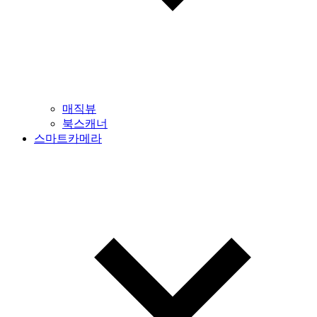
매직뷰
북스캐너
스마트카메라