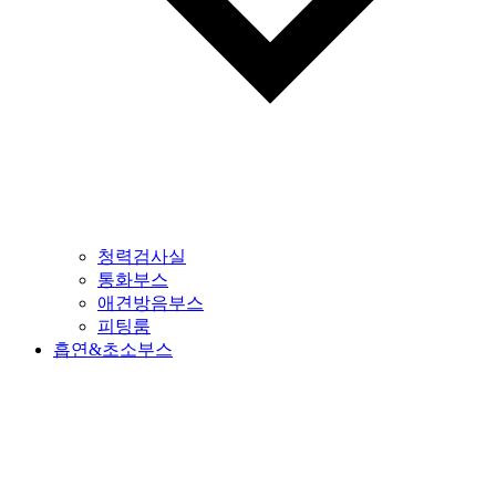
청력검사실
통화부스
애견방음부스
피팅룸
흡연&초소부스