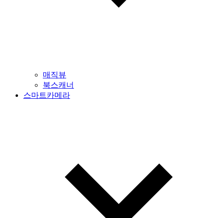
매직뷰
북스캐너
스마트카메라