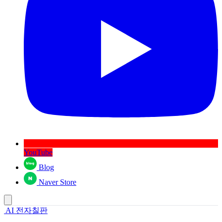
YouTube
Blog
Naver Store
AI 전자칠판