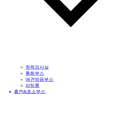
청력검사실
통화부스
애견방음부스
피팅룸
흡연&초소부스