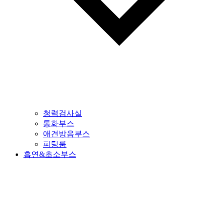
청력검사실
통화부스
애견방음부스
피팅룸
흡연&초소부스