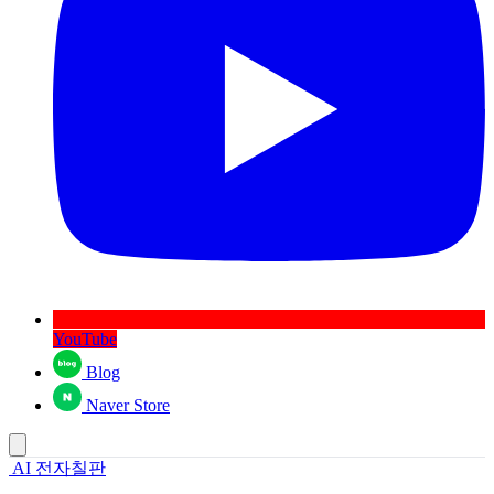
YouTube
Blog
Naver Store
AI 전자칠판