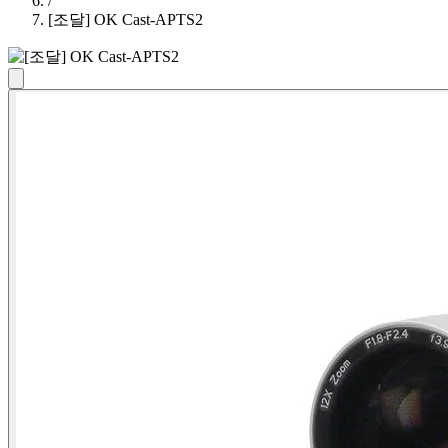
/
[조달] OK Cast-APTS2