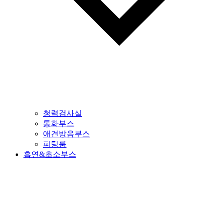
청력검사실
통화부스
애견방음부스
피팅룸
흡연&초소부스