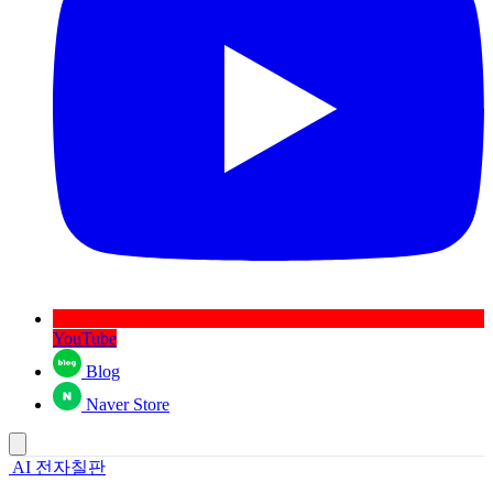
YouTube
Blog
Naver Store
AI 전자칠판