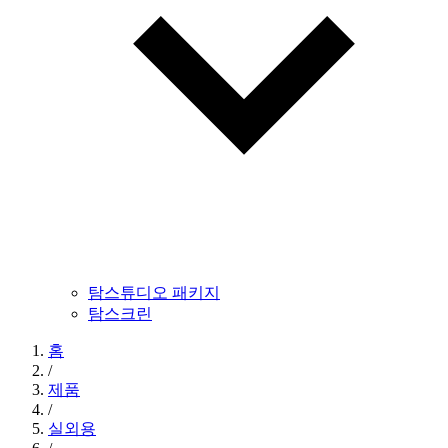
탐스튜디오 패키지
탐스크린
홈
/
제품
/
실외용