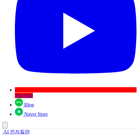
YouTube
Blog
Naver Store
AI 전자칠판