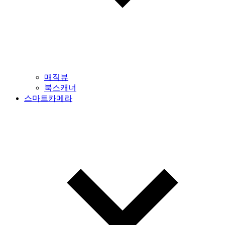
매직뷰
북스캐너
스마트카메라