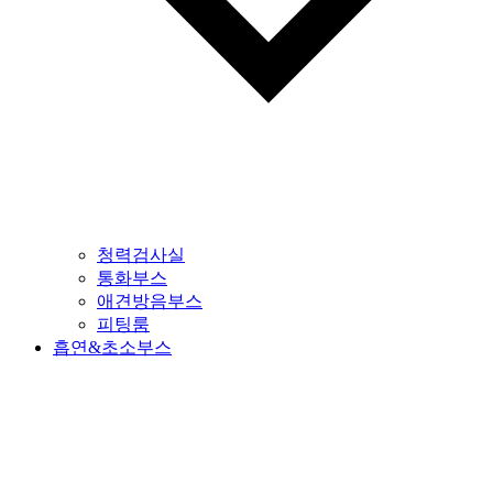
청력검사실
통화부스
애견방음부스
피팅룸
흡연&초소부스