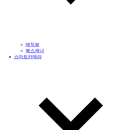
매직뷰
북스캐너
스마트카메라