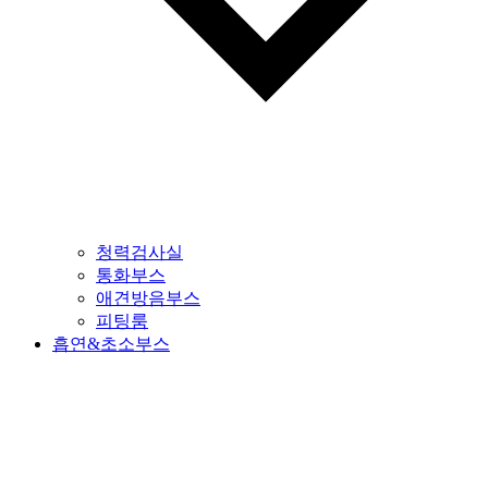
청력검사실
통화부스
애견방음부스
피팅룸
흡연&초소부스