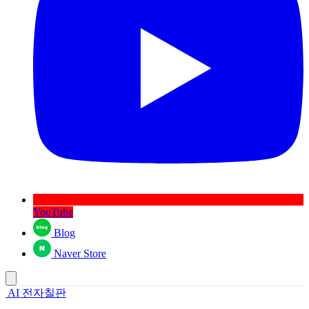
YouTube
Blog
Naver Store
AI 전자칠판