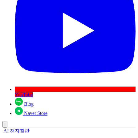
YouTube
Blog
Naver Store
AI 전자칠판