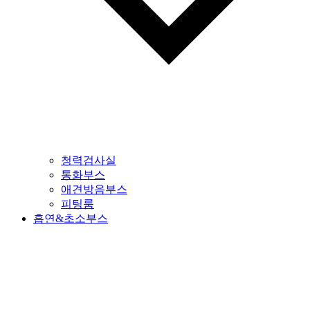
청력검사실
통화부스
애견방음부스
피팅룸
흡연&초소부스