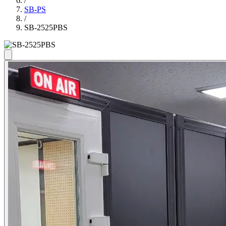
/
SB-PS
/
SB-2525PBS