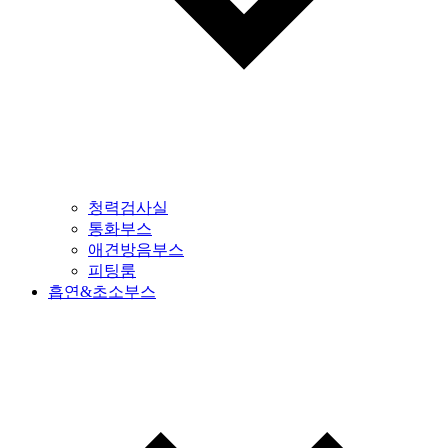
청력검사실
통화부스
애견방음부스
피팅룸
흡연&초소부스