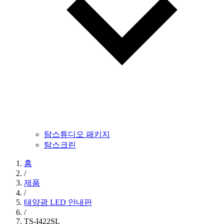
탐스튜디오 패키지
탐스크린
홈
/
제품
/
태양광 LED 안내판
/
TS-I422SL