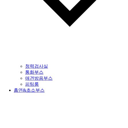
청력검사실
통화부스
애견방음부스
피팅룸
흡연&초소부스