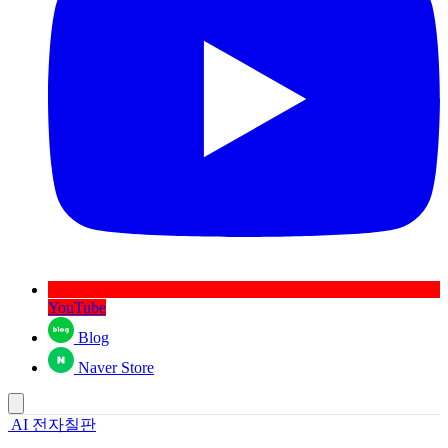
YouTube
Blog
Naver Store
AI 전자칠판