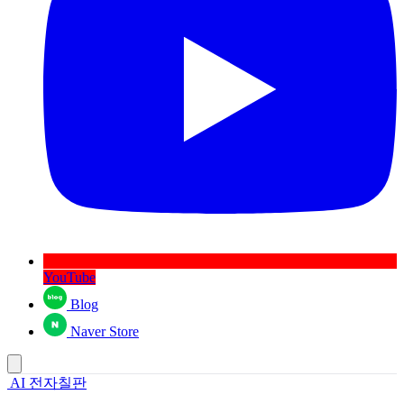
YouTube
Blog
Naver Store
AI 전자칠판