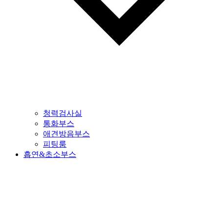
청력검사실
통화부스
애견방음부스
피팅룸
흡연&초소부스