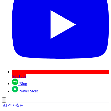
YouTube
Blog
Naver Store
AI 전자칠판