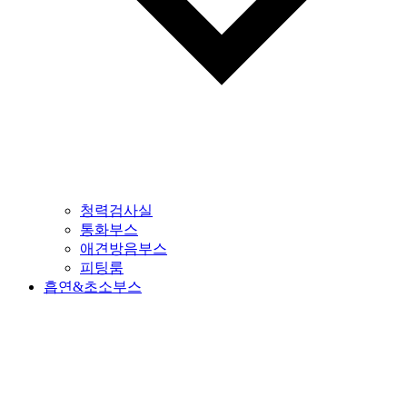
청력검사실
통화부스
애견방음부스
피팅룸
흡연&초소부스