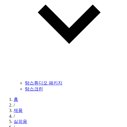
탐스튜디오 패키지
탐스크린
홈
/
제품
/
실외용