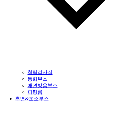
청력검사실
통화부스
애견방음부스
피팅룸
흡연&초소부스