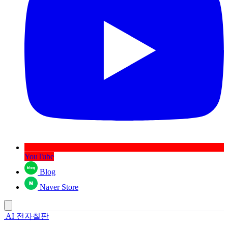
YouTube
Blog
Naver Store
AI 전자칠판