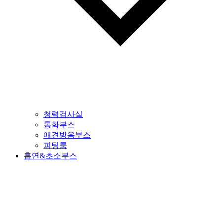
청력검사실
통화부스
애견방음부스
피팅룸
흡연&초소부스