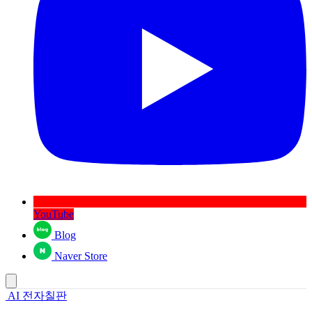
YouTube
Blog
Naver Store
AI 전자칠판