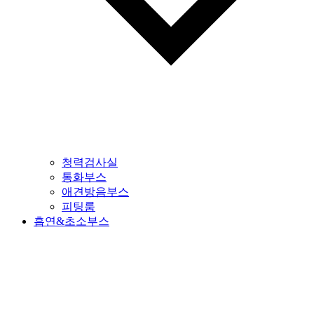
청력검사실
통화부스
애견방음부스
피팅룸
흡연&초소부스