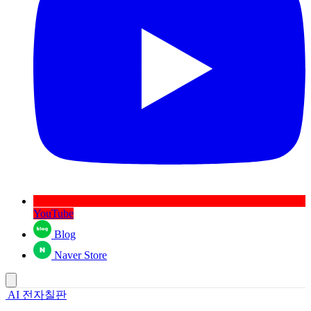
YouTube
Blog
Naver Store
AI 전자칠판