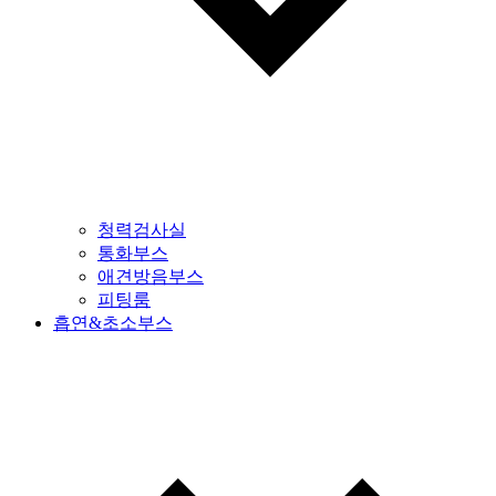
청력검사실
통화부스
애견방음부스
피팅룸
흡연&초소부스