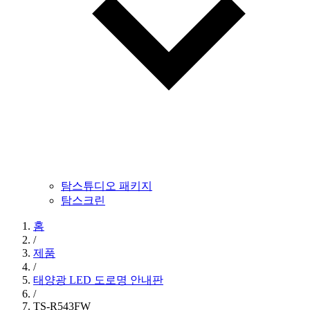
탐스튜디오 패키지
탐스크린
홈
/
제품
/
태양광 LED 도로명 안내판
/
TS-R543FW