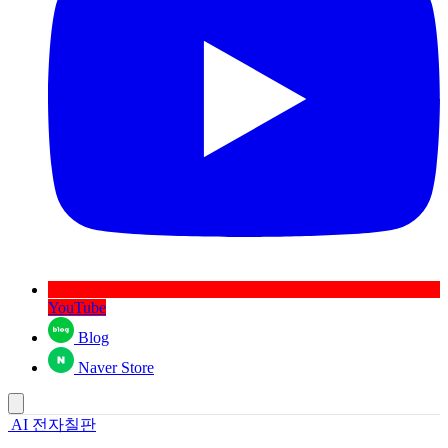
YouTube
Blog
Naver Store
AI 전자칠판