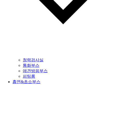
청력검사실
통화부스
애견방음부스
피팅룸
흡연&초소부스