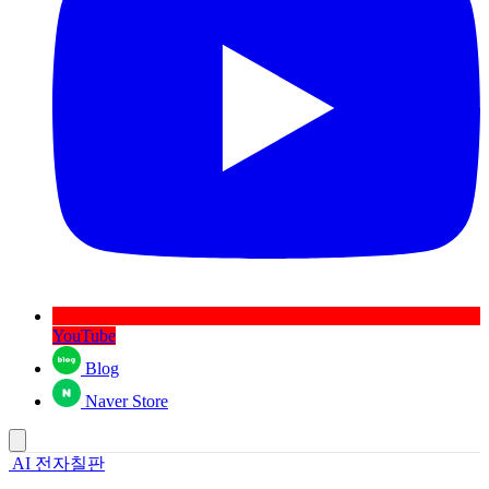
YouTube
Blog
Naver Store
AI 전자칠판