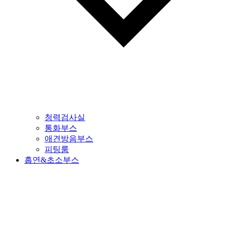
청력검사실
통화부스
애견방음부스
피팅룸
흡연&초소부스