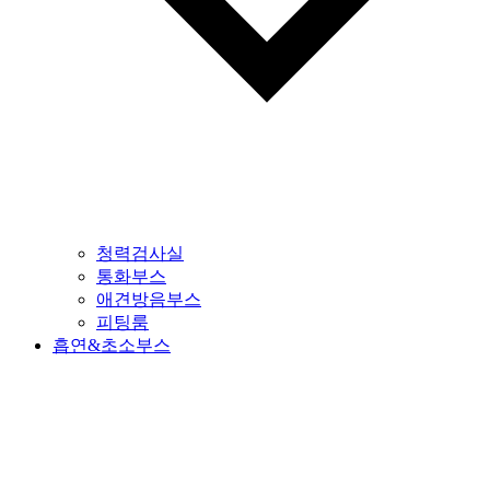
청력검사실
통화부스
애견방음부스
피팅룸
흡연&초소부스