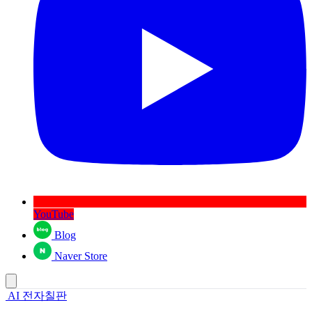
YouTube
Blog
Naver Store
AI 전자칠판