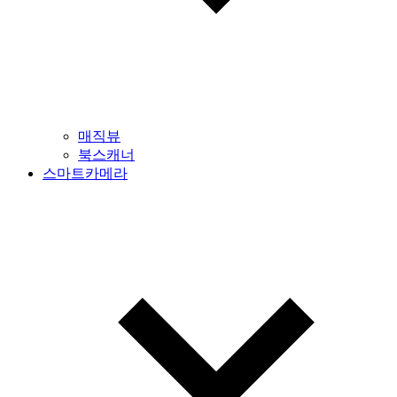
매직뷰
북스캐너
스마트카메라