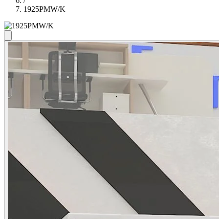
/
1925PMW/K