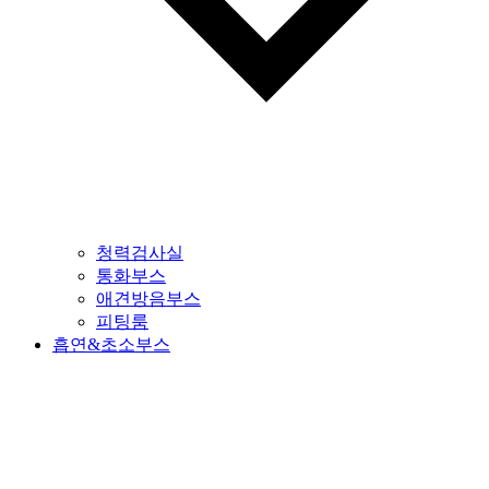
청력검사실
통화부스
애견방음부스
피팅룸
흡연&초소부스