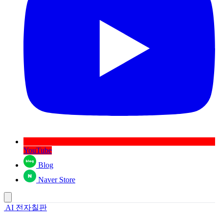
YouTube
Blog
Naver Store
AI 전자칠판