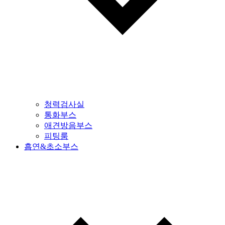
청력검사실
통화부스
애견방음부스
피팅룸
흡연&초소부스