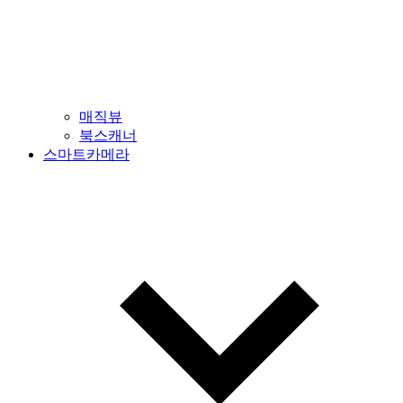
매직뷰
북스캐너
스마트카메라