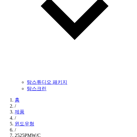
탐스튜디오 패키지
탐스크린
홈
/
제품
/
윈도우형
/
2525PMW/C