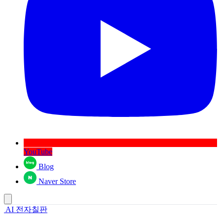
YouTube
Blog
Naver Store
AI 전자칠판