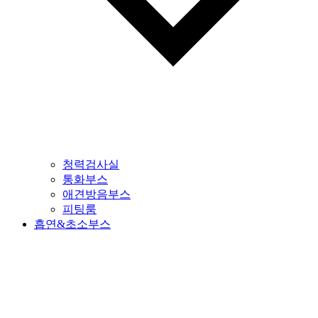
청력검사실
통화부스
애견방음부스
피팅룸
흡연&초소부스